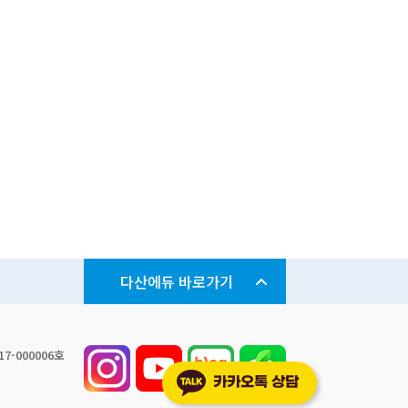
다산에듀 바로가기
7-000006호
서울지점
카카오톡 상담