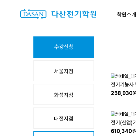
학원소
수강신청
서울지점
전기기능사 
(27년1회차대비
258,930
화성지점
대전지점
전기(산업)기
27.01.20
610,340