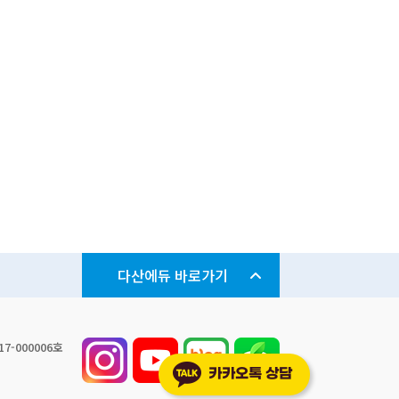
다산에듀 바로가기
7-000006호
서울지점
카카오톡 상담