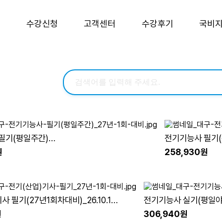
개
수강신청
고객센터
수강후기
국비
필기(평일주간)
전기기능사 필기(
)_26.12.02-27.01.13
(27년1회차대비)_26
원
258,930원
사 필기(27년1회차대비)_26.10.19-
전기기능사 실기(평일야
(26년4회차대비)_26.10.1
원
306,940원