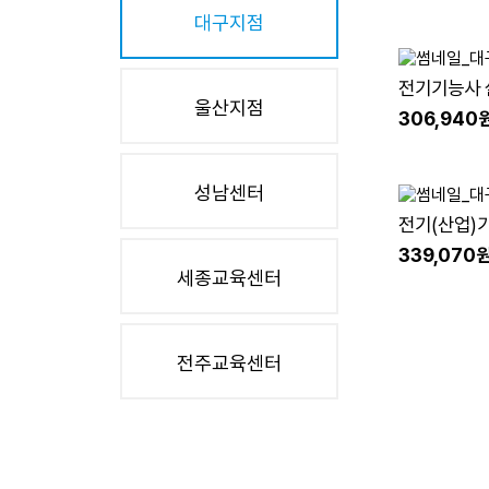
대구지점
전기기능사 
울산지점
(26년4회차대비
306,940
성남센터
전기(산업)
(26년3회차대비
339,070
세종교육센터
전주교육센터