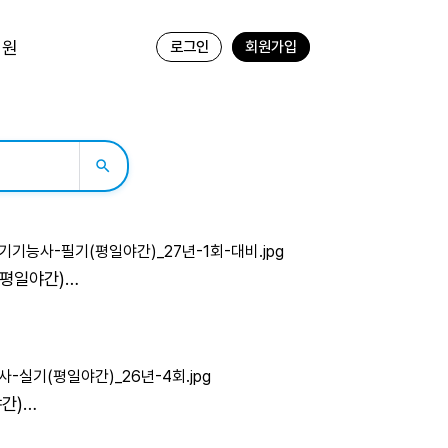
지원
로그인
회원가입
평일야간)
.12.01-27.01.11
간)
2-26.11.12